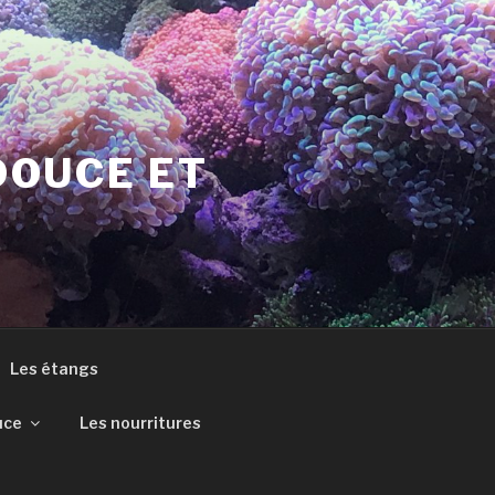
DOUCE ET
Les étangs
uce
Les nourritures