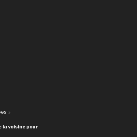
ées »
 la voisine pour