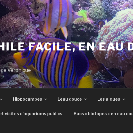
ILE FACILE, EN EAU 
s de Véronique
Hippocampes
L’eau douce
Les algues
t visites d’aquariums publics
Bacs « biotopes » en eau do