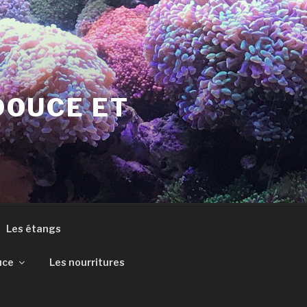
DOUCE ET
Les étangs
uce
Les nourritures