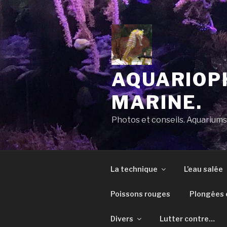
Aller
au
contenu
principal
AQUARIOPH
MARINE.
Photos et conseils. Aquarium
La technique
L’eau salée
Poissons rouges
Plongées e
Divers
Lutter contre…