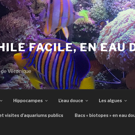
ILE FACILE, EN EAU 
s de Véronique
Hippocampes
L’eau douce
Les algues
t visites d’aquariums publics
Bacs « biotopes » en eau do