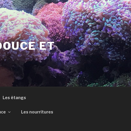
DOUCE ET
Les étangs
uce
Les nourritures