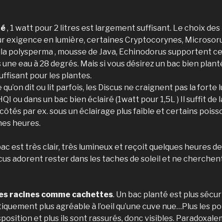
ré
, 1 watt pour 2 litres est largement suffisant. Le choix des
ur exigence en lumière, certaines Cryptocorynes, Micros
ila polysperma , mousse de Java, Echinodorus supportent ce
une eau à 28 degrés. Mais si vous désirez un bac bien plant
uffisant pour les plantes.
u’on dit ou lit parfois, les Discus ne craignent pas la forte l
QI ou dans un bac bien éclairé (1watt pour 1,5L ) Il suffit de 
2 côtés par ex. sous un éclairage plus faible et certains poiss
nes heures.
ac est très clair, très lumineux et reçoit quelques heures de
scus adorent rester dans les taches de soleil et ne cherchen
des racines comme cachettes
. Un bac planté est plus sécur
tiquement plus agréable à l’oeil qu’une cuve nue…Plus les p
sposition et plus ils sont rassurés, donc visibles. Paradoxal