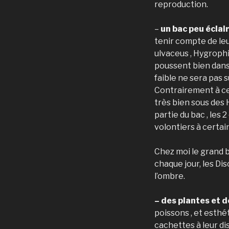
reproduction.
–
un bac peu éclai
tenir compte de le
ulvaceus , Hygroph
poussent bien dans 
faible ne sera pas s
Contrairement à ce q
très bien sous des H
partie du bac , les 
volontiers à certai
Chez moi le grand b
chaque jour, les Di
l’ombre.
– des plantes et 
poissons , et esthé
cachettes à leur di