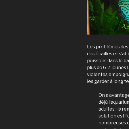
Les problèmes des b
des écailles et s’a
poissons dans le ba
plus de 6-7 jeunes 
violentes empoignad
les garder à long te
On a avantage
déjà l’aquariu
adultes, ils r
solution est l
nombreuses ca