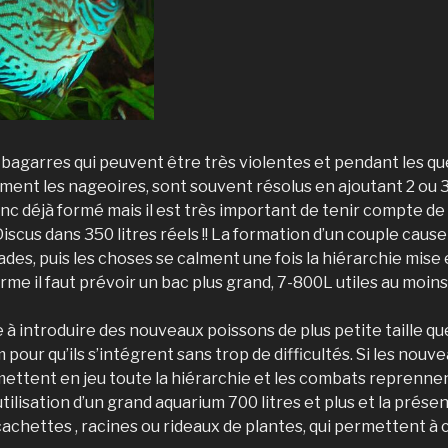
agarres qui peuvent être très violentes et pendant les quel
bîment les nageoires, sont souvent résolus en ajoutant 2 ou
nc déjà formé mais il est très important de tenir compte de l
Discus dans 350 litres réels !! La formation d’un couple cau
es, puis les choses se calment une fois la hiérarchie mise e
rme il faut prévoir un bac plus grand, 7-800L utiles au moins
 à introduire des nouveaux poissons de plus petite taille qu
m pour qu’ils s’intégrent sans trop de difficultés. Si les nou
emettent en jeu toute la hiérarchie et les combats reprennen
’utilisation d’un grand aquarium 700 litres et plus et la prése
chettes , racines ou rideaux de plantes, qui permettent à 