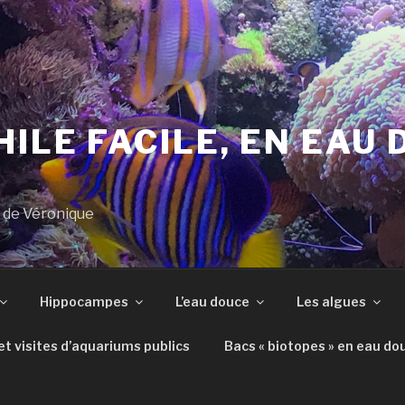
ILE FACILE, EN EAU 
s de Véronique
Hippocampes
L’eau douce
Les algues
t visites d’aquariums publics
Bacs « biotopes » en eau do