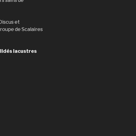
rs sains de
Discus et
groupe de Scalaires
hlidés lacustres