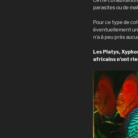
Cette cohabitation 
parasites ou de mal
Pour ce type de coh
éventuellement un 
n’a à peu près auc
Les Platys, Xyphos
africains n’ont ri