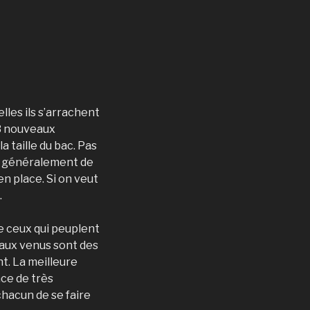
les ils s’arrachent
 3 nouveaux
a taille du bac. Pas
se généralement de
n place. Si on veut
.
e ceux qui peuplent
veaux venus sont des
t. La meilleure
nce de très
chacun de se faire