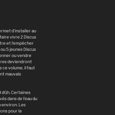
rmet d’installer au
aire vivre 2 Discus
utre et l’empêcher
4 ou 5 jeunes Discus
 donner ou vendre
garres deviendront
ce volume, il faut
ont mauvais
 8 dGh. Certaines
vés dans de l’eau du
h environ. Les
ons pour la