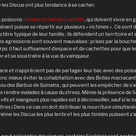
les Discus ont plus tendance à se cacher.
s poissons
timides et parfois craintifs
, qui doivent vivre en 
inant puisse se répartir sur plusieurs « victimes « . Ce sont d
ctère typique de leur famille ; ils défendent un territoire et
s agressions sont souvent mauvaises : prises par la bouche 
rps. Il faut suffisament d’espace et de cachettes pour que le
r et se soustraire à la vue du vainqueur.
pace et n’apprécient pas de partager leur bac avec des pois
donc mieux éviter la cohabitation avec des
Botias macracanth
 ou des Barbus de Sumatra ,
qui peuvent les empêcher de s’
s rendre malades à cause du stress. Même la présence de S
ifs et mangeurs plus rapides est à déconseiller, sauf si le 
itres ) Dans ce cas on doit distribuer la nourriture simultan
ême les Discus les plus lents et les plus timides puissent s’