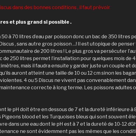
iscus dans des bonnes conditions , il faut prévoir
res et plus grand si possible .
0 à 70 litres d’eau par poisson donc un bac de 350 litres pe
scus , sans autre gros poisson …! Il est utopique de penser f
mmunautaire de 200 litres ! Le plus gros va persécuter l’a
ac de 250 litres permet l’installation pour quelques mois de 
timètres, mais il faudra ensuite y garder juste un couple et
 qu’ils auront atteint une taille de 10 ou 12 cm sinon les ba
violentes. 4 ou 5 Discus ne vivent pas convenablement dans 
 maintenance correcte à long terme. Les poissons adultes 
nt le pH doit être en dessous de 7 et la dureté inférieure à
Pigeons blood et les Turquoises bleus qui sont souvent éle
vre dans une eau dont le pH est à 7 et la dureté de 10-12 dG
tenance ne sont évidemment pas les mêmes que les conditi