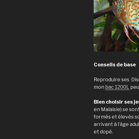
Conseils de base
Reproduire ses Di
mon
bac 1200L
peu
Bien choisir ses j
en Malaisie) se son
formés et élevés so
arrivant à l’âge ad
et dopé.