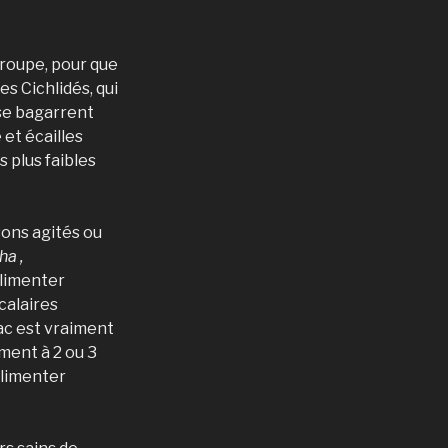
groupe, pour que
es Cichlidés, qui
 se bagarrent
et écailles
s plus faibles
sons agités ou
a ,
alimenter
calaires
bac est vraiment
ément à 2 ou 3
alimenter