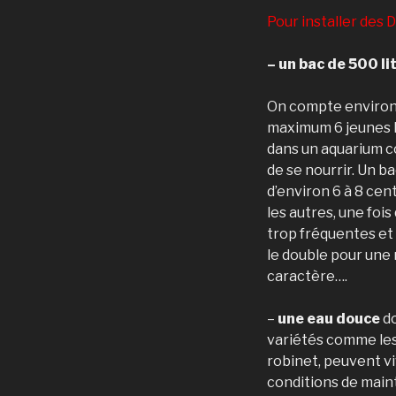
Pour installer des D
– un bac de 500 lit
On compte environ 5
maximum 6 jeunes Di
dans un aquarium co
de se nourrir. Un b
d’environ 6 à 8 cen
les autres, une fois
trop fréquentes et 
le double pour une
caractère….
–
une eau douce
do
variétés comme les 
robinet, peuvent vi
conditions de main