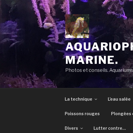
Aller
au
contenu
principal
AQUARIOPH
MARINE.
Photos et conseils. Aquarium
La technique
L’eau salée
Poissons rouges
Plongées e
Divers
Lutter contre…