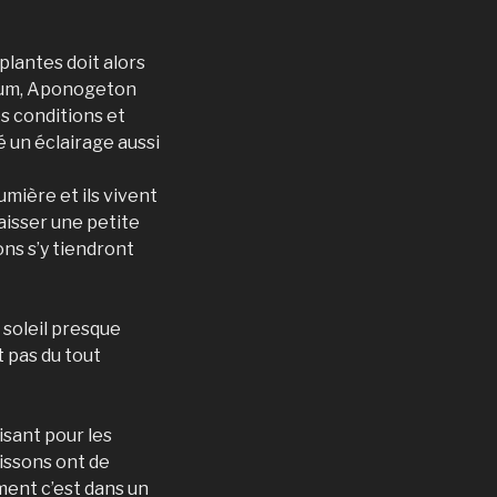
 plantes doit alors
orum, Aponogeton
s conditions et
é un éclairage aussi
umière et ils vivent
laisser une petite
ons s’y tiendront
 soleil presque
t pas du tout
isant pour les
oissons ont de
ement c’est dans un