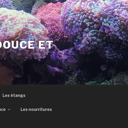
DOUCE ET
Les étangs
uce
Les nourritures