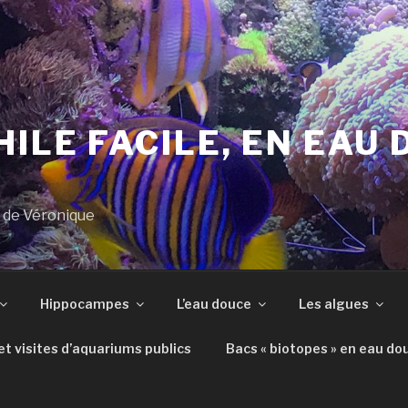
ILE FACILE, EN EAU 
s de Véronique
Hippocampes
L’eau douce
Les algues
t visites d’aquariums publics
Bacs « biotopes » en eau do