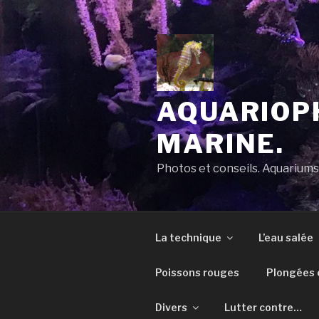
Aller
au
contenu
principal
AQUARIOPH
MARINE.
Photos et conseils. Aquarium
La technique
L’eau salée
Poissons rouges
Plongées e
Divers
Lutter contre…