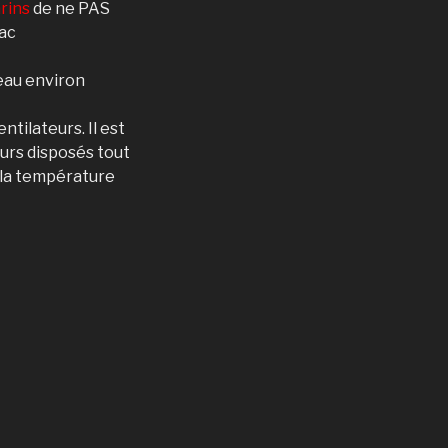
rins
de ne PAS
bac
eau environ
ntilateurs. Il est
eurs disposés tout
n la température