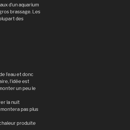
raux d’un aquarium
 gros brassage. Les
plupart des
e l’eau et donc
re, l’idée est
monter un peu le
er la nuit
e montera pas plus
a chaleur produite