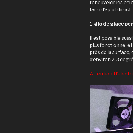
renouveler les bout
faire d’ajout direct
1 kilo de glace pe
Il est possible auss
plus fonctionnel et
près de la surface,
d’environ 2-3 degr
Attention ! l’électr