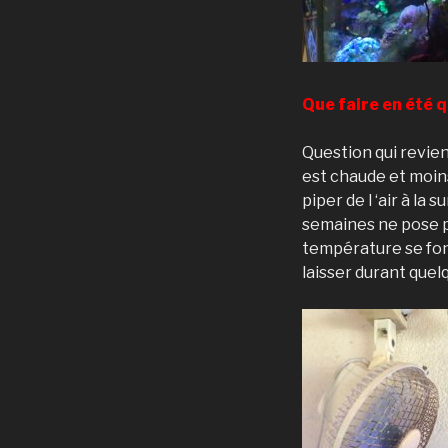
Que faire en été 
Question qui revie
est chaude et moins
piper de l ‘air à l
semaines ne pose p
température se font
laisser durant quelq