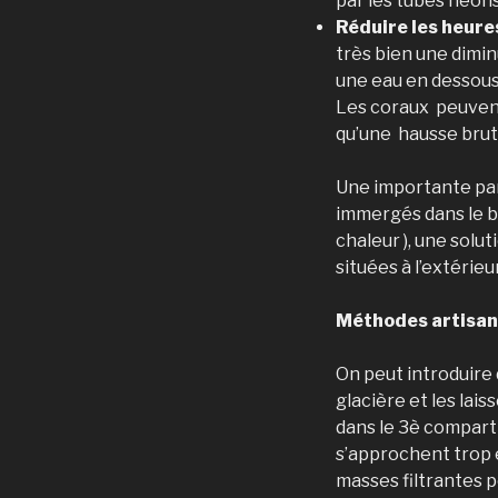
par les tubes néons
Réduire les heure
très bien une dimin
une eau en dessous
Les coraux peuvent
qu’une hausse bru
Une importante part
immergés dans le ba
chaleur ), une solu
situées à l’extérieu
Méthodes artisana
On peut introduire
glacière et les lais
dans le 3è comparti
s’approchent trop e
masses filtrantes p