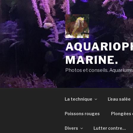
Aller
au
contenu
principal
AQUARIOPH
MARINE.
Photos et conseils. Aquarium
La technique
L’eau salée
Poissons rouges
Plongées e
Divers
Lutter contre…