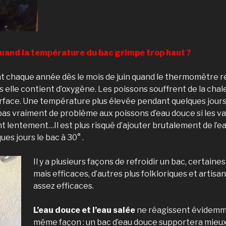
quand la température du bac grimpe trop haut ?
nt chaque année dès le mois de juin quand le thermomètre r
 elle contient d’oxygène. Les poissons souffrent de la chale
a surface. Une température plus élevée pendant quelques jour
as vraiment de problème aux poissons d’eau douce si les va
 lentement…Il est plus risqué d’ajouter brutalement de l’ea
ues jours le bac à 30° .
Il y a plusieurs façons de refroidir un bac, certaine
mais efficaces, d’autres plus folkloriques et artisa
assez efficaces.
L’eau douce et l’eau salée
ne réagissent évidemme
même façon : un bac d’eau douce supportera mieu