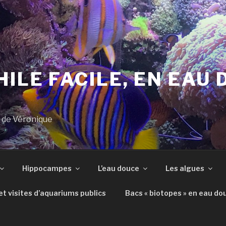
ILE FACILE, EN EAU 
s de Véronique
Hippocampes
L’eau douce
Les algues
t visites d’aquariums publics
Bacs « biotopes » en eau do