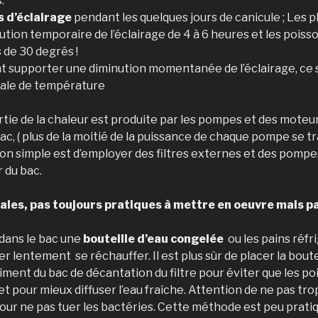
.
s d’éclairage
pendant les quelques jours de canicule ; Les 
ution temporaire de l’éclairage de 4 à 6 heures et les pois
 de 30 degrés !
 supporter une diminution momentanée de l’éclairage, ce 
tale de température
ie de la chaleur est produite par les pompes et des moteurs
c, ( plus de la moitié de la puissance de chaque pompe se 
tion simple est d’employer des filtres externes et des pomp
r du bac.
les, pas toujours pratiques à mettre en oeuvre mais p
 dans le bac une
bouteille d’eau congelée
ou les pains réfr
ser lentement se réchauffer. Il est plus sûr de placer la bout
ment du bac de décantation du filtre pour éviter que les po
t pour mieux diffuser l’eau fraîche. Attention de ne pas trop
our ne pas tuer les bactéries. Cette méthode est peu pratiqu