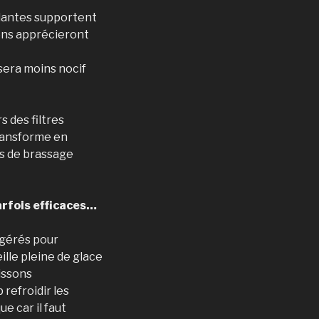
plantes supportent
sons apprécieront
sera moins nocif
 des filtres
transforme en
es de brassage
arfois efficaces…
igérés pour
eille pleine de glace
issons
 refroidir les
e car il faut