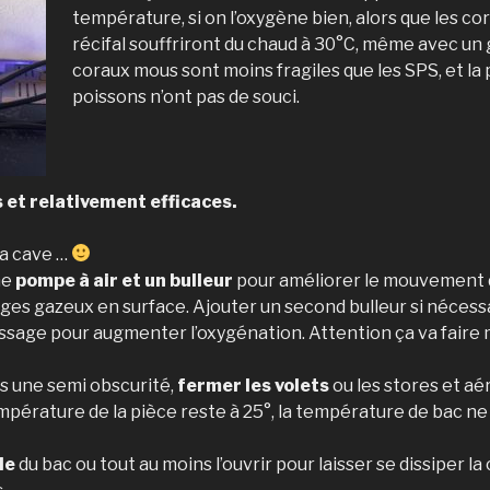
température, si on l’oxygène bien, alors que les co
récifal souffriront du chaud à 30°C, même avec un
coraux mous sont moins fragiles que les SPS, et la 
poissons n’ont pas de souci.
et relativement efficaces.
la cave …
ne
pompe à air et un bulleur
pour améliorer le mouvement d
ges gazeux en surface. Ajouter un second bulleur si nécessai
ssage pour augmenter l’oxygénation. Attention ça va faire 
ns une semi obscurité,
fermer les volets
ou les stores et aér
empérature de la pièce reste à 25°, la température de bac n
le
du bac ou tout au moins l’ouvrir pour laisser se dissiper l