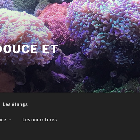
DOUCE ET
Les étangs
uce
Les nourritures