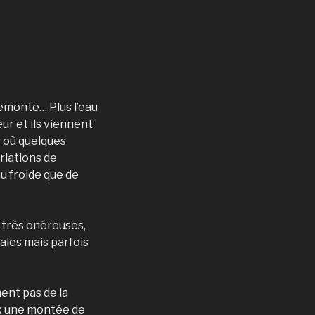
emonte… Plus l’eau
ur et ils viennent
s où quelques
riations de
u froide que de
s très onéreuses,
nales mais parfois
nt pas de la
x une montée de