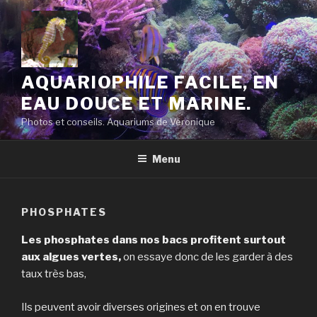
Aller
au
contenu
principal
AQUARIOPHILE FACILE, EN
EAU DOUCE ET MARINE.
Photos et conseils. Aquariums de Véronique
Menu
PHOSPHATES
Les phosphates dans nos bacs profitent surtout
aux algues vertes,
on essaye donc de les garder à des
taux très bas,
Ils peuvent avoir diverses origines et on en trouve