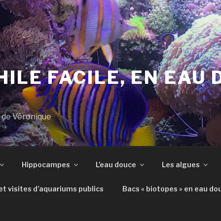
ILE FACILE, EN EAU 
s de Véronique
Hippocampes
L’eau douce
Les algues
t visites d’aquariums publics
Bacs « biotopes » en eau do