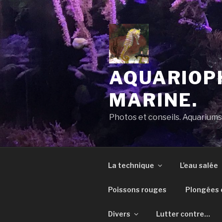
Aller
au
contenu
principal
AQUARIOPH
MARINE.
Photos et conseils. Aquarium
La technique
L’eau salée
Poissons rouges
Plongées e
Divers
Lutter contre…