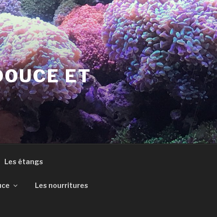
DOUCE ET
Les étangs
uce
Les nourritures