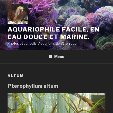
Aller
au
contenu
principal
AQUARIOPHILE FACILE, EN
EAU DOUCE ET MARINE.
Photos et conseils. Aquariums de Véronique
Menu
ALTUM
Pterophyllum altum