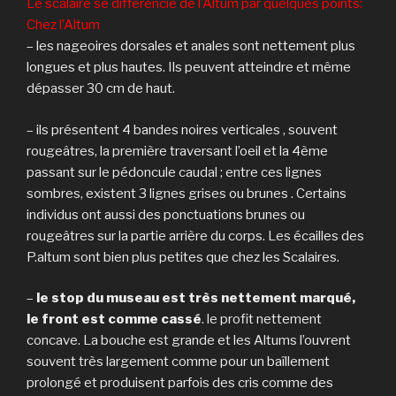
Le scalaire se différencie de l’Altum par quelques points:
Chez l’Altum
– les nageoires dorsales et anales sont nettement plus
longues et plus hautes. Ils peuvent atteindre et même
dépasser 30 cm de haut.
– ils présentent 4 bandes noires verticales , souvent
rougeâtres, la première traversant l’oeil et la 4ème
passant sur le pédoncule caudal ; entre ces lignes
sombres, existent 3 lignes grises ou brunes . Certains
individus ont aussi des ponctuations brunes ou
rougeâtres sur la partie arrière du corps. Les écailles des
P.altum sont bien plus petites que chez les Scalaires.
–
le stop du museau est très nettement marqué,
le front est comme cassé
. le profit nettement
concave. La bouche est grande et les Altums l’ouvrent
souvent très largement comme pour un baîllement
prolongé et produisent parfois des cris comme des