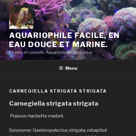
Aller
au
contenu
principal
AQUARIOPHILE FACILE, EN
EAU DOUCE ET MARINE.
Photos et conseils. Aquariums de Véronique
Menu
CARNEGIELLA STRIGATA STRIGATA
Carnegiella strigata strigata
Poisson-hachette marbré.
Synonyme: Gasteropelectus strigata, rebaptisé