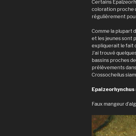
Certains Epalzeorh
coloration proche d
régulièrement pour
Comme la plupart de
et les jeunes sont
expliquerait le fai
J’ai trouvé quelqu
bassins proches des
prélèvements dans 
Crossocheilus siam
Epalzeorhynchus s
Faux mangeur d’alg