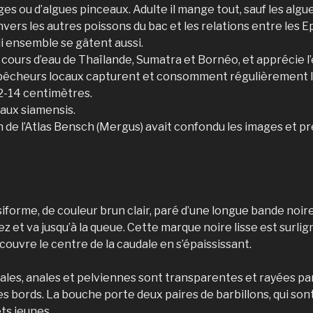
ges ou d’algues pinceaux. Adulte il mange tout, sauf les algue
vers les autres poissons du bac et les relations entre les 
i ensemble se gâtent aussi.
es cours d’eau de Thaïlande, Sumatra et Bornéo, et apprécie
 pêcheurs locaux capturent et consomment régulièrement l
2-14 centimètres.
aux siamensis.
 de l’Atlas Bensch (Mergus) avait confondu les images et p
siforme, de couleur brun clair, paré d’une longue bande noir
 et va jusqu’à la queue. Cette marque noire lisse est surlig
ecouvre le centre de la caudale en s’épaississant.
ales, anales et pelviennes sont transparentes et rayées p
 bords. La bouche porte deux paires de barbillons, qui son
ets jeunes