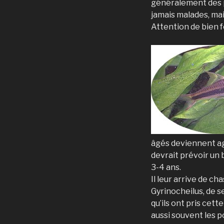
généralement des p
jamais malades, ma
Attention de bien f
âgés deviennent agr
devrait prévoir un 
3-4 ans.
Il leur arrive de c
Gyrinocheilus, de se
qu’ils ont pris cett
aussi souvent les p