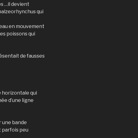
s …il devient
Epalzeorhynchus qui
 l’eau en mouvement
es poissons qui
résentait de fausses
e horizontale qui
née d’une ligne
ar une bande
t parfois peu