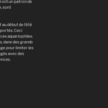
i ont un patron de
e, sont
 au début de l’été
portés. Ceci
rces aquariophiles.
s, dans des grands
ge pour limiter les
ngés avec des
ences.