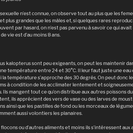
sexuelle n’est connue, on observe tout au plus que les feme
et plus grandes que les mâles et, si quelques rares reprodu
ouvent par hasard, on n’est pas parvenu à savoir ce qui avait
de vie est d’au moins 8 ans.
s kalopterus sont peu exigeants, on peut les maintenir da
ne température entre 24 et 30°C. Il leur faut juste une eau q
 la température s’approche des 30 degrés. On peut donc les
ums à condition de les acclimater lentement et soigneuse
. Ils mangent tout ce qu’on distribue aux autres poissons du
otent, ils apprécient des vers de vase ou des larves de moust
ns ainsi que les pastilles de fond ou les morceaux de légum
mment aussi volontiers les planaires.
 flocons ou d’autres aliments et moins ils s’intéressent aux 