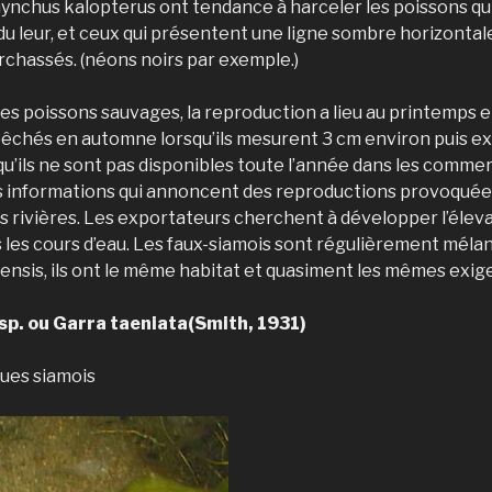
ynchus kalopterus ont tendance à harceler les poissons qu
u leur, et ceux qui présentent une ligne sombre horizontal
chassés. (néons noirs par exemple.)
s poissons sauvages, la reproduction a lieu au printemps et
 pêchés en automne lorsqu’ils mesurent 3 cm environ puis ex
t qu’ils ne sont pas disponibles toute l’année dans les comme
es informations qui annoncent des reproductions provoquée
 rivières. Les exportateurs cherchent à développer l’éleva
les cours d’eau. Les faux-siamois sont régulièrement méla
ensis, ils ont le même habitat et quasiment les mêmes exig
p. ou Garra taeniata(Smith, 1931)
ues siamois