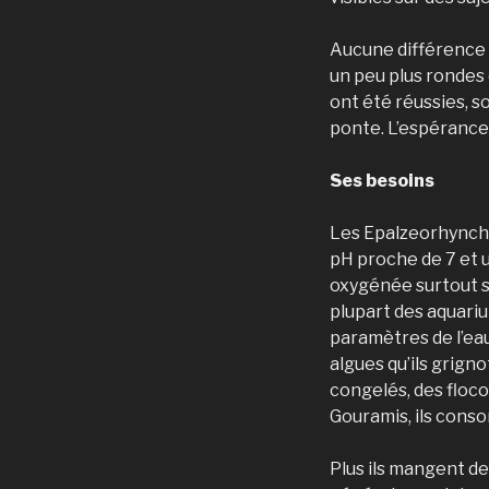
Aucune différence 
un peu plus rondes 
ont été réussies, s
ponte. L’espérance 
Ses besoins
Les Epalzeorhynchu
pH proche de 7 et u
oxygénée surtout si
plupart des aquari
paramètres de l’eau
algues qu’ils grign
congelés, des floco
Gouramis, ils conso
Plus ils mangent de