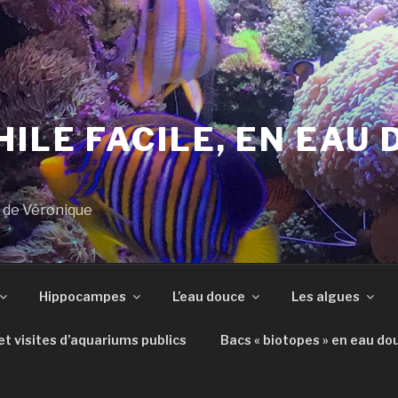
ILE FACILE, EN EAU 
s de Véronique
Hippocampes
L’eau douce
Les algues
t visites d’aquariums publics
Bacs « biotopes » en eau do