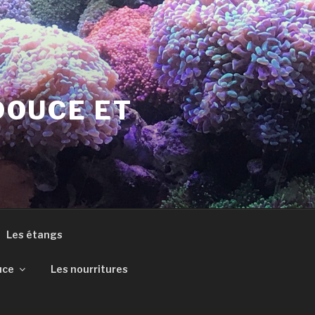
DOUCE ET
Les étangs
uce
Les nourritures