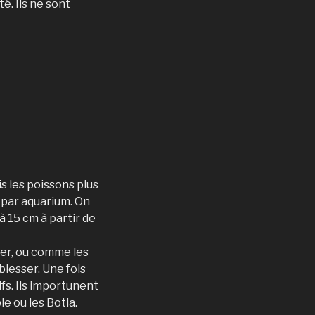
. Ils ne sont
s les poissons plus
u par aquarium. On
à 15 cm à partir de
sser, ou comme les
blesser. Une fois
ifs. Ils importunent
e ou les Botia.