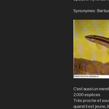
Synonymes : Barbus k
C’est aussi un memb
2.000 espèces
Très proche et sou
quand il est jeune,