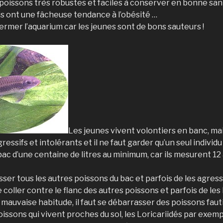
oissons très robustes et faciles à conserver en bonne santé
is ont une fâcheuse tendance à l’obésité …
ermer l’aquarium car les jeunes sont de bons sauteurs !
Les jeunes vivent volontiers en banc, mai
essifs et intolérants et il ne faut garder qu’un seul individ
bac d’une centaine de litres au minimum, car ils mesurent 12 
hasser tous les autres poissons du bac et parfois de les agre
 coller contre le flanc des autres poissons et parfois de les 
e mauvaise habitude, il faut se débarrasser des poissons faut
oissons qui vivent proches du sol, les Loricariidés par exempl