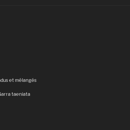
ndus et mélangés
Garra taeniata