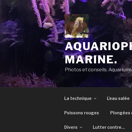
Aller
au
contenu
principal
AQUARIOPH
MARINE.
Photos et conseils. Aquarium
La technique
L’eau salée
Poissons rouges
Plongées e
Divers
Lutter contre…