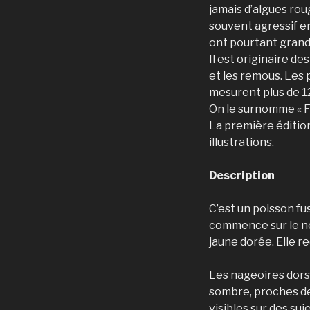
jamais d’algues rou
souvent agressif en
ont pourtant grand
Il est originaire d
et les remous. Les
mesurent plus de 1
On le surnomme « F
La première édition
illustrations.
Description
C’est un poisson fu
commence sur le nez
jaune dorée. Elle r
Les nageoires dors
sombre, proches des
visibles sur des suj